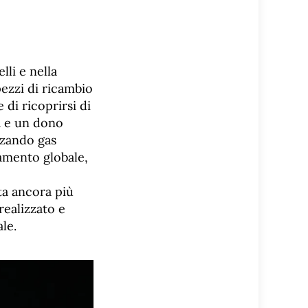
lli e nella
pezzi di ricambio
di ricoprirsi di
a e un dono
izzando gas
amento globale,
tta ancora più
 realizzato e
le.