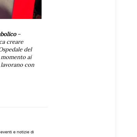
mbolico
–
ica creare
’Ospedale del
o momento ai
o lavorano con
venti e notizie di