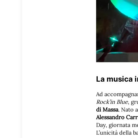
La musica i
Ad accompagnare
Rock’in Blue
, g
di Massa
. Nato 
Alessandro Carri
Day, giornata mo
L’unicità della 