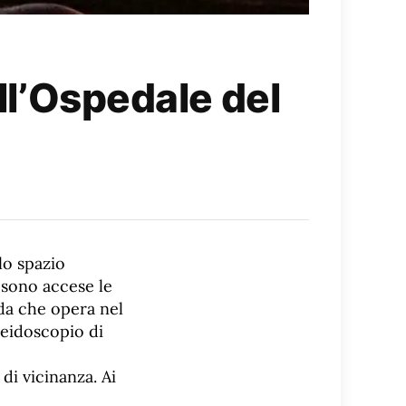
ell’Ospedale del
lo spazio
 sono accese le
da che opera nel
aleidoscopio di
i vicinanza. Ai