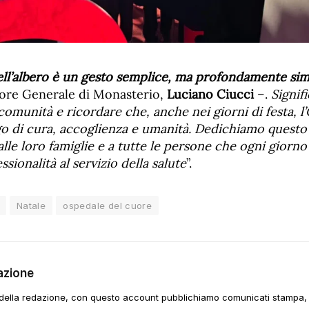
ell’albero è un gesto semplice, ma profondamente si
ttore Generale di Monasterio,
Luciano Ciucci
–.
Signif
 comunità e ricordare che, anche nei giorni di festa, l
o di cura, accoglienza e umanità. Dedichiamo quest
 alle loro famiglie e a tutte le persone che ogni giorn
sionalità al servizio della salute
”.
Natale
ospedale del cuore
azione
della redazione, con questo account pubblichiamo comunicati stampa, e