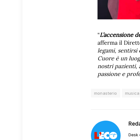
“
L’accensione d
afferma il Dire
legami, sentirsi
Cuore è un luog
nostri pazienti,
passione e profes
monasterio
musica
Red
Desk 