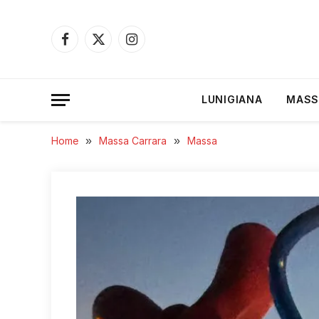
Facebook
X
Instagram
(Twitter)
LUNIGIANA
MASS
Home
»
Massa Carrara
»
Massa