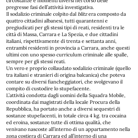
circostanze e momenti diversi nel corso delle
pregresse fasi dell’attività investigativa.
Il sodalizio criminale colpito dal
blitz
era composto da
quattro cittadini albanesi, tutti quarantenni e
pregiudicati per gli stessi tipi di reati, residenti tra le
città di Massa, Carrara e La Spezia, e due cittadini
italiani, rispettivamente di trenta e settanta anni,
entrambi residenti in provincia a Carrara, anche questi
ultimi con uno spesso curriculum criminale alle spalle,
sempre per gli stessi reati.
Un vero e proprio collaudato sodalizio criminale (quello
tra italiani e stranieri di origina balcanica) che poteva
contare su diversi fiancheggiatori, che svolgevano il
compito di custodire lo stupefacente.
L’attività condotta dagli uomini della Squadra Mobile,
coordinata dai magistrati della locale Procura della
Repubblica, ha portato anche a diversi sequestri di
sostanze stupefacenti, in totale circa 4 kg. tra cocaina
ed eroina, sostanze tutte di ottima qualità, che
venivano nascoste all’interno di un appartamento nella
zona costiera di Carrara ed all’interno di una