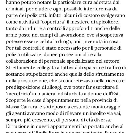
hanno potuto notare la particolare cura adottata dai
criminali per eludere ogni possibile interferenza da
parte dei poliziotti. Infatti, alcuni di costoro svolgevano
come attività di “copertura” il mestiere di apicoltore,
tanto da indurre a controlli approfonditi anche delle
arnie poste nei campi di lavorazione, ove si sospettava
potesse essere celata la droga, poi rinvenuta in casa.
Per tali controlli è stato necessario per il personale di
polizia utilizzare idonee protezioni oltre alla
collaborazione di personale specializzato nel settore.
Strettamente collegata all’attività di spaccio e traffico di
sostanze stupefacenti anche quella dello sfruttamento
della prostituzione, che si concretizzava nella ricerca e
predisposizione di alloggi, ove poter far esercitare il
‘meretricio’ in maniera indisturbata a donne dell’Est.
Scoperte le case d’appuntamento nella provincia di
Massa Carrara, e sottoposte a costante monitoraggio,
gli agenti avevano modo di rilevare un insolito via vai,
sempre più crescente, di persone di età diversa.
L’irruzione in questi appartamenti ha portato anche al
sequestro di 15mila Euro in denaro contante, frutto del