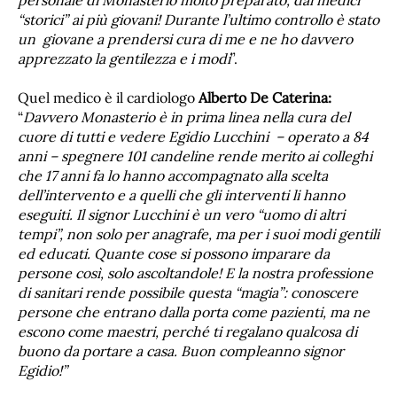
“storici” ai più giovani! Durante l’ultimo controllo è stato
un giovane a prendersi cura di me e ne ho davvero
apprezzato la gentilezza e i modi
”.
Quel medico è il cardiologo
Alberto De Caterina:
“
Davvero Monasterio è in prima linea nella cura del
cuore di tutti e vedere Egidio Lucchini – operato a 84
anni – spegnere 101 candeline rende merito ai colleghi
che 17 anni fa lo hanno accompagnato alla scelta
dell’intervento e a quelli che gli interventi li hanno
eseguiti. Il signor Lucchini è un vero “uomo di altri
tempi”, non solo per anagrafe, ma per i suoi modi gentili
ed educati. Quante cose si possono imparare da
persone così, solo ascoltandole! E la nostra professione
di sanitari rende possibile questa “magia”: conoscere
persone che entrano dalla porta come pazienti, ma ne
escono come maestri, perché ti regalano qualcosa di
buono da portare a casa. Buon compleanno signor
Egidio!”