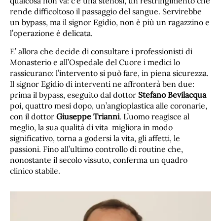
qualcosa non va: c’è una stenosi, un restringimento che
rende difficoltoso il passaggio del sangue. Servirebbe
un bypass, ma il signor Egidio, non è più un ragazzino e
l’operazione è delicata.
E’ allora che decide di consultare i professionisti di
Monasterio e all’Ospedale del Cuore i medici lo
rassicurano: l’intervento si può fare, in piena sicurezza.
Il signor Egidio di interventi ne affronterà ben due:
prima il bypass, eseguito dal dottor
Stefano Bevilacqua
poi, quattro mesi dopo, un’angioplastica alle coronarie,
con il dottor
Giuseppe Trianni
. L’uomo reagisce al
meglio, la sua qualità di vita migliora in modo
significativo, torna a godersi la vita, gli affetti, le
passioni. Fino all’ultimo controllo di routine che,
nonostante il secolo vissuto, conferma un quadro
clinico stabile.