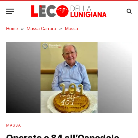
Home
»
Massa Carrara
»
Massa
MASSA
Operato a 84 all’Ospedale