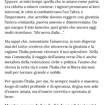
Eppure, ai miei tempi, quella che io amavo come patria
era ridotta a misere contese: i signori pensavano ai loro
interessi, le città si combattevano l’un l’altra, e
l’imperatore, che avrebbe dovuto reggere con giustizia
l’intera cristianità, pareva assente e disinteressato. Da
qui nacque il mio lamento, quel grido che ancora oggi
molti ricordano:
“Ahi serva Italia…”
.
Ma sappi che, nonostante l’amarezza, io non disperai
mai del tutto: credevo che attraverso la giustizia e la
ragione l’Italia potesse ritrovare il suo splendore. Nella
mia
Commedia
, il viaggio dell’anima verso Dio è anche
metafora della redenzione civile e politica: l’uomo che
ritrova la retta via è come l’Italia che si libera dai suoi
mali per tornare grande e nobile.
Per questo l’Italia, per me, fu sempre madre e maestra,
luogo di radici profonde e di speranza, degna non solo
d’essere amata, ma d’essere corretta e spronata al
bene.