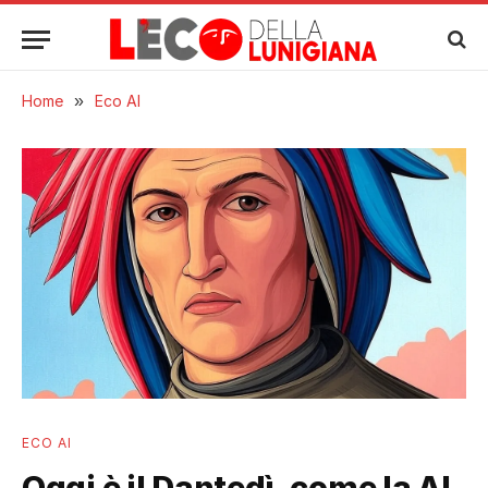
Home
»
Eco AI
ECO AI
Oggi è il Dantedì, come la AI