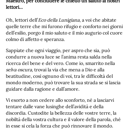
Maestro, per concludere le chiedo un saluto ai nostri
lettori…
Oh, lettori dell’
Eco della Lunigiana
, a voi che abitate
quelle terre che mi furono rifugio e conforto nei giorni
dell’esilio, porgo il mio saluto e il mio augurio col cuore
colmo di affetto e speranza.
Sappiate che ogni viaggio, per aspro che sia, può
condurre a nuova luce se l’anima resta salda nella
ricerca del bene e del vero. Come io, smarrito nella
selva oscura
, trovai la via che mena a Dio e alla
beatitudine, così ognuno di voi, tra le difficoltà del
mondo moderno, può trovare la sua strada se si lascia
guidare dalla ragione e dall’amore.
Vi esorto a non cedere allo sconforto, né a lasciarvi
tentare dalle vane lusinghe dell’avidità e della
discordia. Custodite la bellezza delle vostre terre, la
nobiltà della vostra cultura e il valore della parola, ché
in esse si cela la forza che può rinnovare il mondo.