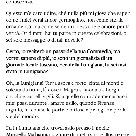
conoscenza.
Questo m’è caro udire, ché nulla più mi giova che saper
come i miei versi ancor germoglino, non come sterile
ornamento, ma come seme di riflessione e amore per la
verità. Or dimmi: hai tu parte in queste celebrazioni, o
sei solo messaggero di tali novelle?
Certo, io reciterò un passo della tua Commedia, ma
vorrei sapere di più, io sono un giornalista di un
giornale locale toscano, Eco della Lunigiana, tu sei mai
stato in Lunigiana?
Oh, la Lunigiana! Terra aspra e forte, cinta di monti e
solcata da fiumi, là dove il Magra si snoda tra borghi
antichi e castelli vigili. Sì, a quelle contrade menarono i
miei passi durante l’amaro esilio, quando Firenze,
ingrata, mi chiuse le porte e mi lasciò pellegrino per le
vie del mondo.
Fu in Lunigiana che trovai asilo presso il nobile
Moroello Malaspina
, signore di quella stirpe illustre che