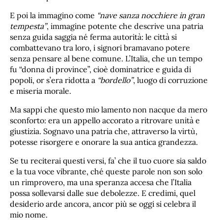
E poi la immagino come
“nave sanza nocchiere in gran
tempesta”
, immagine potente che descrive una patria
senza guida saggia né ferma autorità: le città si
combattevano tra loro, i signori bramavano potere
senza pensare al bene comune. L’Italia, che un tempo
fu “donna di province”, cioè dominatrice e guida di
popoli, or s’era ridotta a
“bordello”
, luogo di corruzione
e miseria morale.
Ma sappi che questo mio lamento non nacque da mero
sconforto: era un appello accorato a ritrovare unità e
giustizia. Sognavo una patria che, attraverso la virtù,
potesse risorgere e onorare la sua antica grandezza.
Se tu reciterai questi versi, fa’ che il tuo cuore sia saldo
e la tua voce vibrante, ché queste parole non son solo
un rimprovero, ma una speranza accesa che l’Italia
possa sollevarsi dalle sue debolezze. E credimi, quel
desiderio arde ancora, ancor più se oggi si celebra il
mio nome.