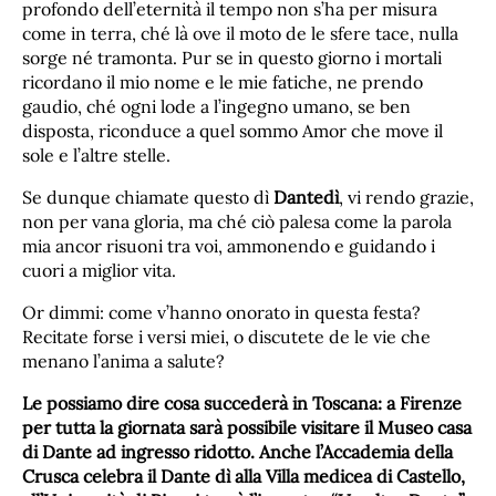
profondo dell’eternità il tempo non s’ha per misura
come in terra, ché là ove il moto de le sfere tace, nulla
sorge né tramonta. Pur se in questo giorno i mortali
ricordano il mio nome e le mie fatiche, ne prendo
gaudio, ché ogni lode a l’ingegno umano, se ben
disposta, riconduce a quel sommo Amor che move il
sole e l’altre stelle.
Se dunque chiamate questo dì
Dantedì
, vi rendo grazie,
non per vana gloria, ma ché ciò palesa come la parola
mia ancor risuoni tra voi, ammonendo e guidando i
cuori a miglior vita.
Or dimmi: come v’hanno onorato in questa festa?
Recitate forse i versi miei, o discutete de le vie che
menano l’anima a salute?
Le possiamo dire cosa succederà in Toscana: a Firenze
per tutta la giornata sarà possibile visitare il Museo casa
di Dante ad ingresso ridotto. Anche l’Accademia della
Crusca celebra il Dante dì alla Villa medicea di Castello,