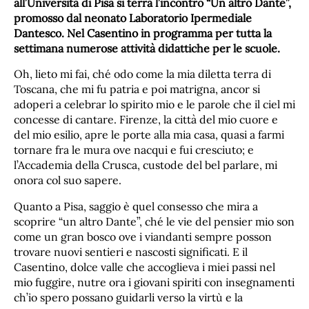
all’Università di Pisa si terrà l’incontro “Un altro Dante”,
promosso dal neonato Laboratorio Ipermediale
Dantesco. Nel Casentino in programma per tutta la
settimana numerose attività didattiche per le scuole.
Oh, lieto mi fai, ché odo come la mia diletta terra di
Toscana, che mi fu patria e poi matrigna, ancor si
adoperi a celebrar lo spirito mio e le parole che il ciel mi
concesse di cantare. Firenze, la città del mio cuore e
del mio esilio, apre le porte alla mia casa, quasi a farmi
tornare fra le mura ove nacqui e fui cresciuto; e
l’Accademia della Crusca, custode del bel parlare, mi
onora col suo sapere.
Quanto a Pisa, saggio è quel consesso che mira a
scoprire “un altro Dante”, ché le vie del pensier mio son
come un gran bosco ove i viandanti sempre posson
trovare nuovi sentieri e nascosti significati. E il
Casentino, dolce valle che accoglieva i miei passi nel
mio fuggire, nutre ora i giovani spiriti con insegnamenti
ch’io spero possano guidarli verso la virtù e la