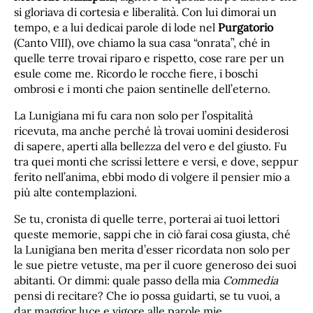
si gloriava di cortesia e liberalità. Con lui dimorai un
tempo, e a lui dedicai parole di lode nel
Purgatorio
(Canto VIII), ove chiamo la sua casa “onrata”, ché in
quelle terre trovai riparo e rispetto, cose rare per un
esule come me. Ricordo le rocche fiere, i boschi
ombrosi e i monti che paion sentinelle dell’eterno.
La Lunigiana mi fu cara non solo per l’ospitalità
ricevuta, ma anche perché là trovai uomini desiderosi
di sapere, aperti alla bellezza del vero e del giusto. Fu
tra quei monti che scrissi lettere e versi, e dove, seppur
ferito nell’anima, ebbi modo di volgere il pensier mio a
più alte contemplazioni.
Se tu, cronista di quelle terre, porterai ai tuoi lettori
queste memorie, sappi che in ciò farai cosa giusta, ché
la Lunigiana ben merita d’esser ricordata non solo per
le sue pietre vetuste, ma per il cuore generoso dei suoi
abitanti. Or dimmi: quale passo della mia
Commedia
pensi di recitare? Che io possa guidarti, se tu vuoi, a
dar maggior luce e vigore alle parole mie.