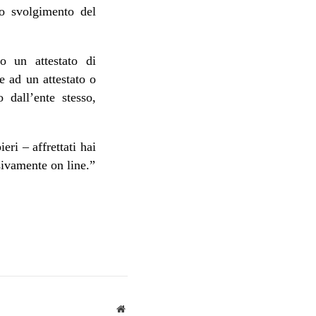
llo svolgimento del
o un attestato di
re ad un attestato o
 dall’ente stesso,
ri – affrettati hai
sivamente on line
.”
Sito