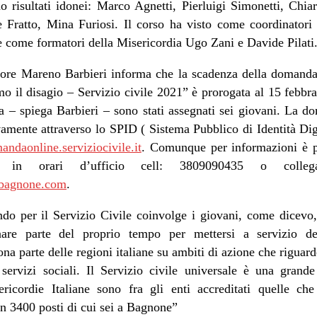
no risultati idonei: Marco Agnetti, Pierluigi Simonetti, Chi
e Fratto, Mina Furiosi. Il corso ha visto come coordinatori 
 come formatori della Misericordia Ugo Zani e Davide Pilati
atore Mareno Barbieri informa che la scadenza della domanda 
o il disagio – Servizio civile 2021” è prorogata al 15 febbr
a – spiega Barbieri – sono stati assegnati sei giovani. La 
vamente attraverso lo SPID ( Sistema Pubblico di Identità Dig
mandaonline.serviziocivile.it
. Comunque per informazioni è po
a in orari d’ufficio cell: 3809090435 o colleg
abagnone.com
.
ndo per il Servizio Civile coinvolge i giovani, come dicevo,
nare parte del proprio tempo per mettersi a servizio deg
uona parte delle regioni italiane su ambiti di azione che rigua
 servizi sociali. Il Servizio civile universale è una grand
ricordie Italiane sono fra gli enti accreditati quelle ch
n 3400 posti di cui sei a Bagnone”