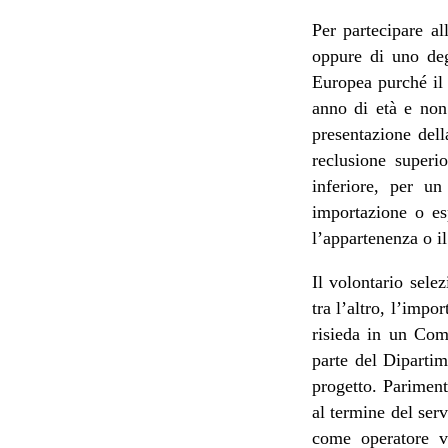
Per partecipare all
oppure di uno deg
Europea purché il 
anno di età e non
presentazione del
reclusione superi
inferiore, per un
importazione o esp
l’appartenenza o il
Il volontario sele
tra l’altro, l’imp
risieda in un Com
parte del Dipartim
progetto. Pariment
al termine del ser
come operatore vo