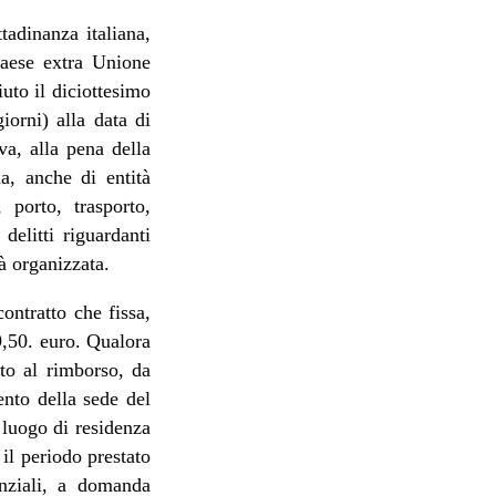
ttadinanza italiana,
Paese extra Unione
uto il diciottesimo
orni) alla data di
a, alla pena della
a, anche di entità
 porto, trasporto,
delitti riguardanti
tà organizzata.
ontratto che fissa,
9,50. euro. Qualora
to al rimborso, da
ento della sede del
 luogo di residenza
il periodo prestato
enziali, a domanda