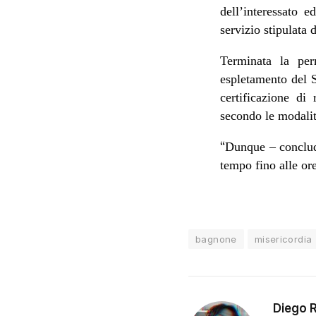
dell’interessato e
servizio stipulata 
Terminata la per
espletamento del Se
certificazione di
secondo le modalit
“
Dunque – conclude
tempo fino alle or
bagnone
misericordia
Diego 