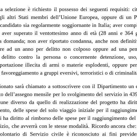
a selezione è richiesto il possesso dei seguenti requisiti: ci
li altri Stati membri dell’Unione Europea, oppure di un 
candidato sia regolarmente soggiornante in Italia; aver compi
 aver superato il ventottesimo anno di età (28 anni e 364 gi
la domanda; non aver riportato condanna, anche non definitiv
ore ad un anno per delitto non colposo oppure ad una pen
 delitto contro la persona o concernente detenzione, uso,
ortazione illecita di armi o materie esplodenti, oppure per 
 favoreggiamento a gruppi eversivi, terroristici o di criminali
zionato sarà chiamato a sottoscrivere con il Dipartimento un c
orto dell’assegno mensile per lo svolgimento del servizio in 43
une diverso da quello di realizzazione del progetto ha dirit
ento, delle spese del solo viaggio iniziale per il raggiungim
i ha diritto al rimborso delle spese per il raggiungimento del
vizio, che avverrà con le stesse modalità. Ricordo ancora che:
lontario di Servizio civile è riconosciuto ai fini previd