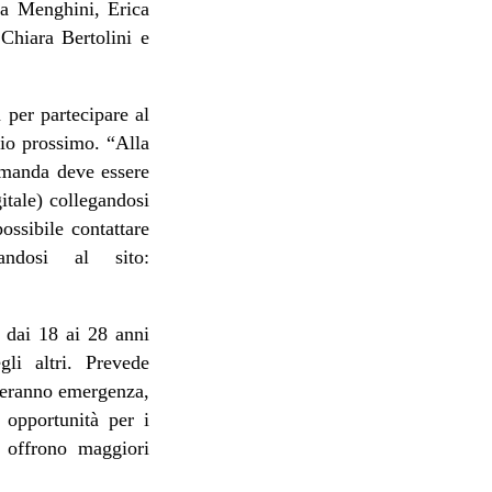
ara Menghini, Erica
Chiara Bertolini e
.
per partecipare al
aio prossimo. “Alla
domanda deve essere
itale) collegandosi
ssibile contattare
andosi al sito:
 dai 18 ai 28 anni
li altri. Prevede
rderanno emergenza,
e opportunità per i
e offrono maggiori