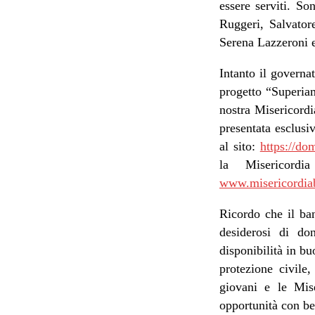
essere serviti. So
Ruggeri, Salvator
Serena Lazzeroni e
Intanto il govern
progetto “Superiam
nostra Misericordi
presentata esclusi
al sito:
https://do
la Misericordi
www.misericordi
Ricordo che il ba
desiderosi di do
disponibilità in b
protezione civile,
giovani e le Mise
opportunità con be