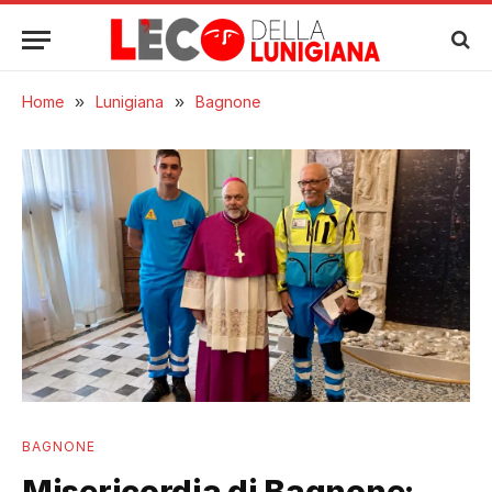
Home
»
Lunigiana
»
Bagnone
BAGNONE
Misericordia di Bagnone: