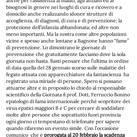
anche per l’assistenza ai malati, agli anziani ed ai
bisognosi in genere nei luoghi di cura e ricovero e a
domicilio anche realizzando idonee strutture di
accoglienza, di diagnosi, di cura e di prevenzione; la
protezione dell’infanzia abbandonata; ed altre non
meno importanti. Ma la nostra come altre popolazioni
vicine e spesso anche lontane a Bagnone hanno “fame”
di prevenzione. Lo dimostrano le giornate di
prevenzione che gratuitamente facciamo dove la sola
giornata non basta. Basti pensare che l’ultima in ordine
di data quella del 28 gennaio scorso sulle malattie del
fegato attuata con apparecchiature da fantascienza ha
registrato una miriade di persone. Spero si possano
attuarne altre e in proposito lo chiedo al responsabile
scientifico della Giornata il prof. Dott. Ferruccio Bonino
epatologo di fama internazionale perché scopritore dei
virus epatici maggiori B e C per cercare di soddisfare
molte altre persone che soprattutto fuori provincia
ogni giorno ci tempestano di telefonate per sapere
quando rifaremo un evento simile. Con l’occasione
comunico che è
prorogata al 20 febbraio la scadenza