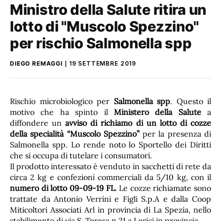
Ministro della Salute ritira un
lotto di "Muscolo Spezzino"
per rischio Salmonella spp
DIEGO REMAGGI
19 SETTEMBRE 2019
Rischio microbiologico per
Salmonella spp
. Questo il
motivo che ha spinto il
Ministero della Salute
a
diffondere un
avviso di richiamo di un lotto di cozze
della specialità “Muscolo Spezzino”
per la presenza di
Salmonella spp. Lo rende noto lo Sportello dei Diritti
che si occupa di tutelare i consumatori.
Il prodotto interessato è venduto in sacchetti di rete da
circa 2 kg e confezioni commerciali da 5/10 kg, con il
numero di lotto 09-09-19 FL
. Le cozze richiamate sono
trattate da Antonio Verrini e Figli S.p.A e dalla Coop
Miticoltori Associati Arl in provincia di La Spezia, nello
stabilimento di via S. Teresa n 21 a Lerici in provincia.