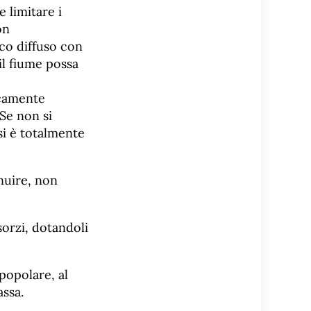
limitare i
on
ico diffuso con
il fiume possa
icamente
Se non si
si è totalmente
nuire, non
sorzi, dotandoli
popolare, al
assa.