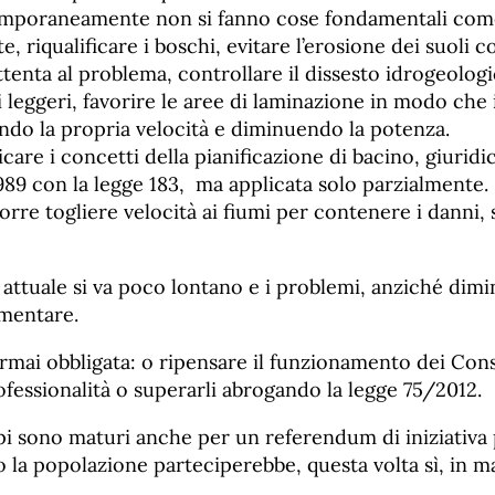
mporaneamente non si fanno cose fondamentali come 
, riqualificare i boschi, evitare l’erosione dei suoli c
ttenta al problema, controllare il dissesto idrogeolog
 leggeri, favorire le aree di laminazione in modo che 
ando la propria velocità e diminuendo la potenza.
care i concetti della pianificazione di bacino, giurid
989 con la legge 183, ma applicata solo parzialmente. 
rre togliere velocità ai fiumi per contenere i danni, 
attuale si va poco lontano e i problemi, anziché dimi
mentare.
rmai obbligata: o ripensare il funzionamento dei Con
ofessionalità o superarli abrogando la legge 75/2012.
pi sono maturi anche per un referendum di iniziativa 
 la popolazione parteciperebbe, questa volta sì, in m