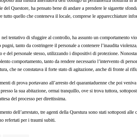
ttoposto alla misura alternativa dell’obbligo di permanenza notturna in a
le del Questore, ha pensato bene di andare a prendere le sigarette sfond
e tutto quello che conteneva il locale, comprese le apparecchiature info
.
, nel tentativo di sfuggire al controllo, ha assunto un comportamento vio
ugni, tanto da costringere il personale a contenere l’inaudita violenza,
 e del personale stesso, utilizzando i dispositivi di protezione. Nonostan
olento comportamento, tanto da rendere necessario l’intervento di person
ura, che ne constatava il forte stato di agitazione, anche di fronte al rifiut
ementi di prova portavano all’arresto del quarantaduenne che poi veni
presso la sua abitazione, ormai tranquillo, ove si trova tuttora, sottopost
 attesa del processo per direttissima.
nto dell’arrestato, tre agenti della Questura sono stati sottoposti alle 
 refertati per i traumi subiti.