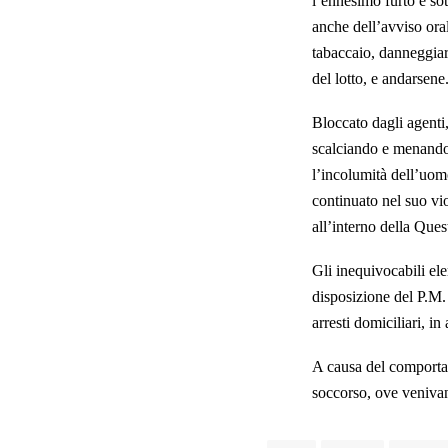
l’ennesimo furto e so
anche dell’avviso ora
tabaccaio, danneggiar
del lotto, e andarsene
Bloccato dagli agenti
scalciando e menando p
l’incolumità dell’uomo
continuato nel suo vi
all’interno della Quest
Gli inequivocabili el
disposizione del P.M. 
arresti domiciliari, in
A causa del comportame
soccorso, ove venivano