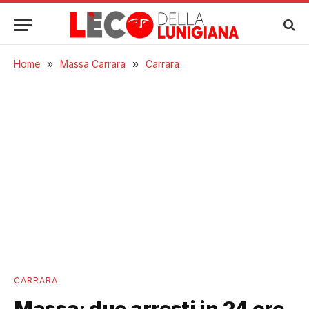
Home
»
Massa Carrara
»
Carrara
CARRARA
Massa: due arresti in 24 ore