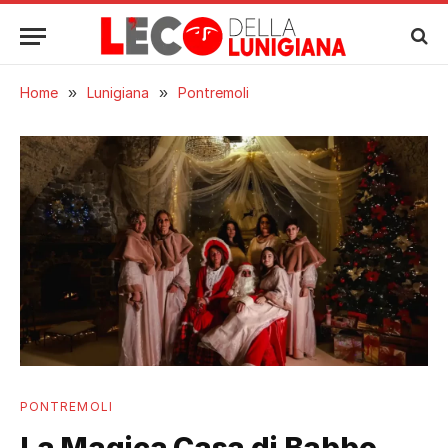
Home
»
Lunigiana
»
Pontremoli
PONTREMOLI
La Magica Casa di Babbo