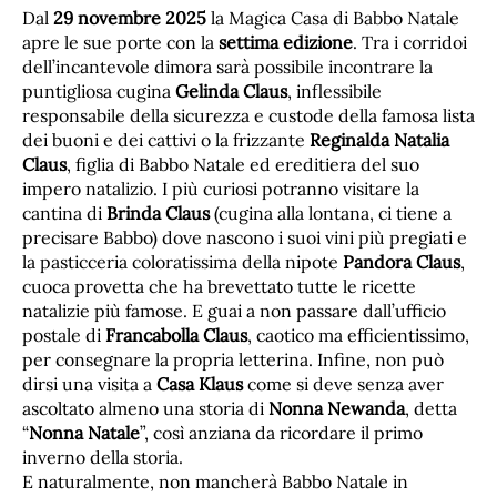
Dal
29 novembre 2025
la Magica Casa di Babbo Natale
apre le sue porte con la
settima edizione
. Tra i corridoi
dell’incantevole dimora sarà possibile incontrare la
puntigliosa cugina
Gelinda Claus
, inflessibile
responsabile della sicurezza e custode della famosa lista
dei buoni e dei cattivi o la frizzante
Reginalda Natalia
Claus
, figlia di Babbo Natale ed ereditiera del suo
impero natalizio. I più curiosi potranno visitare la
cantina di
Brinda Claus
(cugina alla lontana, ci tiene a
precisare Babbo) dove nascono i suoi vini più pregiati e
la pasticceria coloratissima della nipote
Pandora Claus
,
cuoca provetta che ha brevettato tutte le ricette
natalizie più famose. E guai a non passare dall’ufficio
postale di
Francabolla Claus
, caotico ma efficientissimo,
per consegnare la propria letterina. Infine, non può
dirsi una visita a
Casa Klaus
come si deve senza aver
ascoltato almeno una storia di
Nonna Newanda
, detta
“
Nonna Natale
”, così anziana da ricordare il primo
inverno della storia.
E naturalmente, non mancherà Babbo Natale in