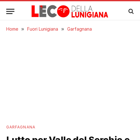
Home
»
Fuori Lunigiana
»
Garfagnana
GARFAGNANA
Lutto per Valle del Serchio e