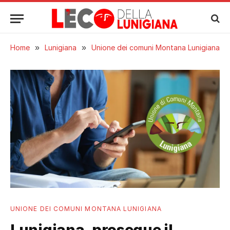
Home
»
Lunigiana
»
Unione dei comuni Montana Lunigiana
UNIONE DEI COMUNI MONTANA LUNIGIANA
Lunigiana, prosegue il