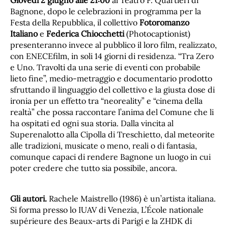
Giovedì 2 giugno alle 21:00
al Teatro F. Quartieri di
Bagnone, dopo le celebrazioni in programma per la
Festa della Repubblica, il collettivo
Fotoromanzo
Italiano
e
Federica Chiocchetti
(Photocaptionist)
presenteranno invece al pubblico il loro film, realizzato,
con ENECEfilm, in soli 14 giorni di residenza. “Tra Zero
e Uno. Travolti da una serie di eventi con probabile
lieto fine”, medio-metraggio e documentario prodotto
sfruttando il linguaggio del collettivo e la giusta dose di
ironia per un effetto tra “neoreality” e “cinema della
realtà” che possa raccontare l’anima del Comune che li
ha ospitati ed ogni sua storia. Dalla vincita al
Superenalotto alla Cipolla di Treschietto, dal meteorite
alle tradizioni, musicate o meno, reali o di fantasia,
comunque capaci di rendere Bagnone un luogo in cui
poter credere che tutto sia possibile, ancora.
Gli autori.
Rachele Maistrello (1986) è un’artista italiana.
Si forma presso lo IUAV di Venezia, L’École nationale
supérieure des Beaux-arts di Parigi e la ZHDK di