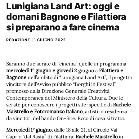
Lunigiana Land Art: oggi e
domani Bagnone e Filattiera
si preparano a fare cinema
REDAZIONE
1 GIUGNO 2022
Saranno due serate di “cinema” quelle in programma
mercoledì 1° giugno e giovedì 2
giugno a
Filattiera e
Bagnone
nell’ambito di “Lunigiana Land Art”, il progetto
vincitore dell’Avviso pubblico “Borghi in Festival”
promosso dalla Direzione Generale Creatività
Contemporanea del Ministero della Cultura. Due le
serate per conoscere i progetti site-specific di
Rachele
Maistrello e Fotoromanzo Italiano
, artisti in residenza
da vincitori del bando On-Site. Ecco di cosa si tratta.
Mercoledì 1° giugno,
dalle 18 alle 21, al Circolo Val
Caprio “dal Rasta” di Filattiera,
Rachele Maistrello
in