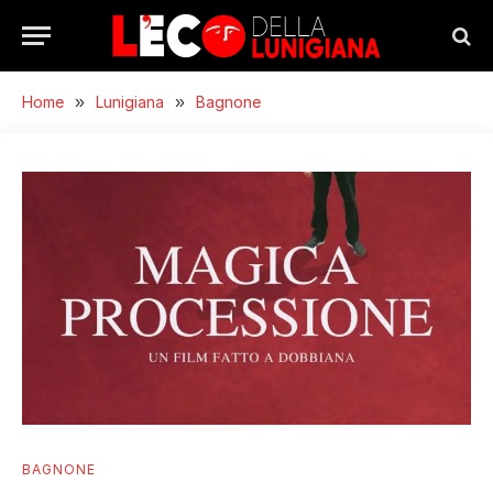
Home
»
Lunigiana
»
Bagnone
BAGNONE