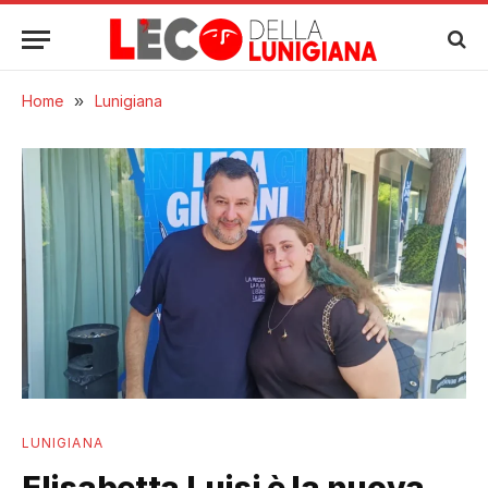
Home
»
Lunigiana
LUNIGIANA
Elisabetta Luisi è la nuova