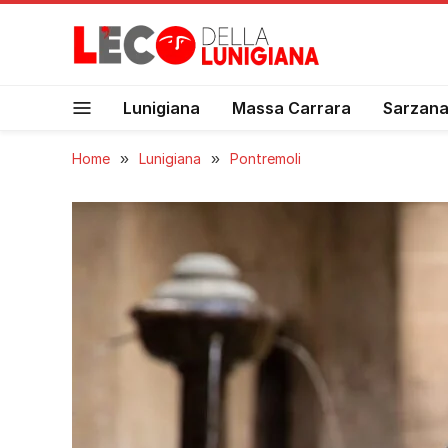
Lunigiana
Massa Carrara
Sarzan
Home
»
Lunigiana
»
Pontremoli