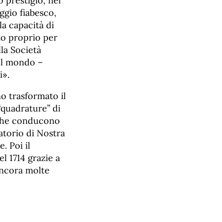
ro prestigio, nel
ggio fiabesco,
a capacità di
to proprio per
la Società
nel mondo –
i».
o trasformato il
quadrature” di
a che conducono
Oratorio di Nostra
. Poi il
l 1714 grazie a
ancora molte