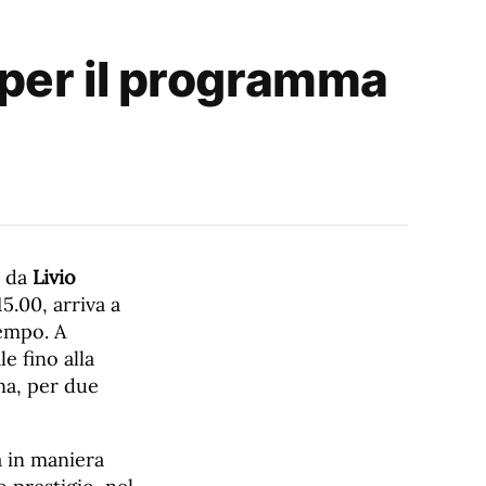
 per il programma
o da
Livio
5.00, arriva a
tempo. A
e fino alla
na, per due
a in maniera