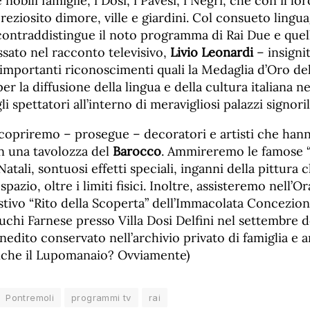
e nobili famiglie, i Dosi, i Pavesi, i Negri, che con il lo
eziosito dimore, ville e giardini. Col consueto lingua
ontraddistingue il noto programma di Rai Due e quell
assato nel racconto televisivo,
Livio Leonardi
– insigni
 importanti riconoscimenti quali la Medaglia d’Oro del
per la diffusione della lingua e della cultura italiana 
 spettatori all’interno di meravigliosi palazzi signoril
copriremo – prosegue – decoratori e artisti che hann
in una tavolozza del
Barocco
. Ammireremo le famose “
Natali, sontuosi effetti speciali, inganni della pittur
 spazio, oltre i limiti fisici. Inoltre, assisteremo nell’
tivo “Rito della Scoperta” dell’Immacolata Concezione
chi Farnese presso Villa Dosi Delfini nel settembre de
edito conservato nell’archivio privato di famiglia e 
(anche il Lupomanaio? Ovviamente)
Pontremoli
programmi tv
rai