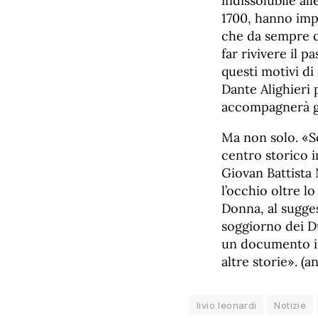
indissolubile all
1700, hanno impr
che da sempre c
far rivivere il p
questi motivi di
Dante Alighieri 
accompagnerà gli
Ma non solo. «S
centro storico 
Giovan Battista 
l’occhio oltre lo
Donna, al sugges
soggiorno dei Du
un documento in
altre storie». 
livio leonardi
Notizie