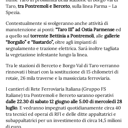
Taro,
tra Pontremoli e Berceto
, sulla linea Parma – La
Spezia.
Contestualmente si svolgeranno anche attività di
manutenzione ai ponti:
“Taro III” ad Ostia Parmense
ed
a quello sul
torrente Bettinia a Pontremoli
, alle
gallerie
“Borgallo” e “Bastardo”,
oltre agli impianti di
segnalamento e trazione elettrica. Sarà inoltre tagliata
la vegetazione infestante lungo la linea.
Tra le stazioni di Berceto e Borgo Val di Taro verranno
rinnovati i binari con la sostituzione di 15 chilometri di
rotaie, 26 mila traverse e la massicciata ferroviaria.
I cantieri di Rete Ferroviaria Italiana (Gruppo FS
Italiane) tra Pontremoli e Berceto saranno operativi
dalle 22.30 di sabato 12 giugno alle 5.00 di mercoledì 28
luglio
. E vedranno impegnati quotidianamente circa 40
tra tecnici ed operai di RFI e delle ditte appaltatrici e
subappaltatrici per un investimento di circa 14,5 milioni
di euro.