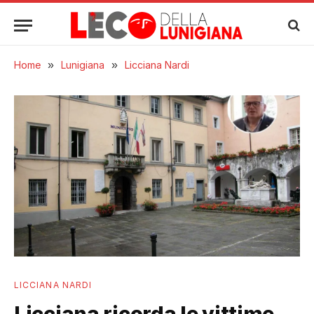
Home
»
Lunigiana
»
Licciana Nardi
LICCIANA NARDI
Licciana ricorda le vittime