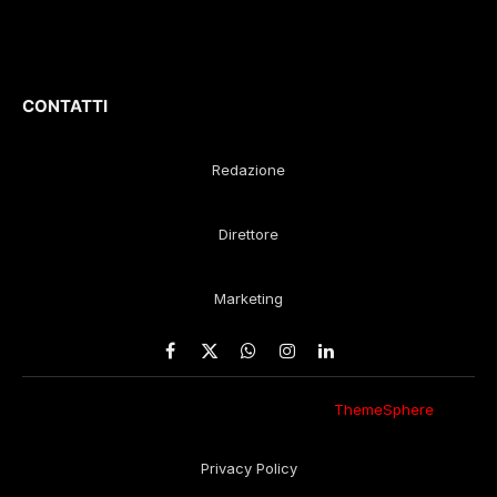
Gustavo Diego
Remaggi
CONTATTI
Redazione
Direttore
Marketing
Facebook
X
WhatsApp
Instagram
LinkedIn
(Twitter)
© 2026 Eco della Lunigiana. Un design
ThemeSphere
,
rielaborato in redazione.
Privacy Policy