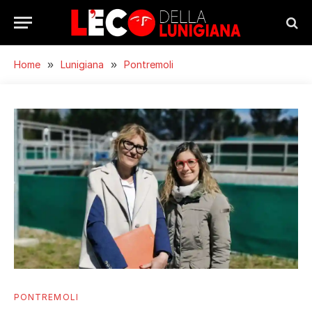
Home
»
Lunigiana
»
Pontremoli
PONTREMOLI