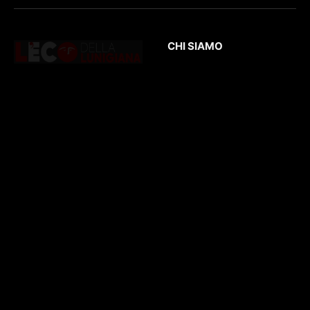
CHI SIAMO
L’Eco
della Lunigiana
è un quotidiano
Testata giornalistica
online dedicato al
registrata presso il
territorio lunigianese
Tribunale di Massa
e non solo. Con
con il numero di
interviste, inchieste,
registrazione
196/1
video,
del 04/2015
.
approfondimenti e
Iscrizione
ROC. N.
report di eventi
36086
.
culturali e sportivi.
D
irettore
Responsabile
: