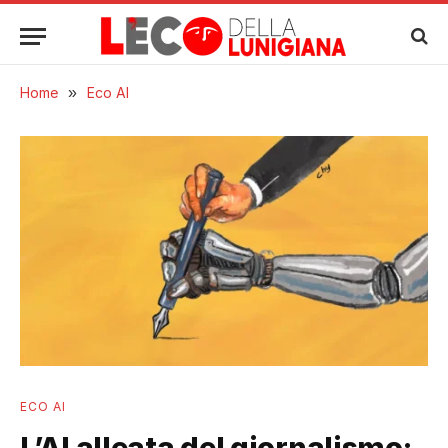
Home
»
Eco AI
ECO AI
L’AI alleata del giornalismo: