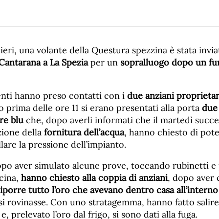
 ieri, una volante della Questura spezzina è stata invia
 Cantarana
a La Spezia
per un
sopralluogo dopo un fur
enti hanno preso contatti con i
due anziani proprietar
o prima delle ore 11 si erano presentati alla porta
due 
re blu
che, dopo averli informati che il martedì succe
zione della
fornitura dell’acqua
, hanno chiesto di pote
lare la pressione dell’impianto.
opo aver simulato alcune prove, toccando rubinetti e 
ucina,
hanno chiesto alla coppia di anziani
, dopo aver 
riporre tutto l’oro che avevano dentro casa all’interno
si rovinasse. Con uno stratagemma, hanno fatto salire 
, prelevato l’oro dal frigo, si sono dati alla fuga.