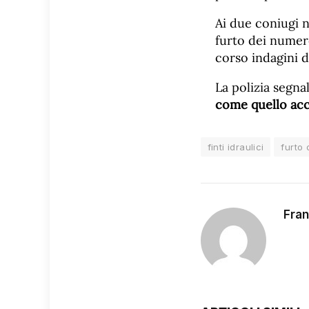
Ai due coniugi n
furto dei numero
corso indagini d
La polizia segna
come quello acc
finti idraulici
furto 
Fran