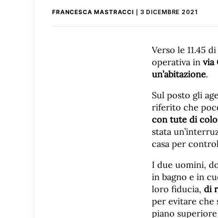
FRANCESCA MASTRACCI
3 DICEMBRE 2021
Verso le 11.45 di
operativa in
via
un’abitazione
.
Sul posto gli ag
riferito che poc
con tute di colo
stata un’interru
casa per control
I due uomini, d
in bagno e in c
loro fiducia,
di 
per evitare che 
piano superiore e