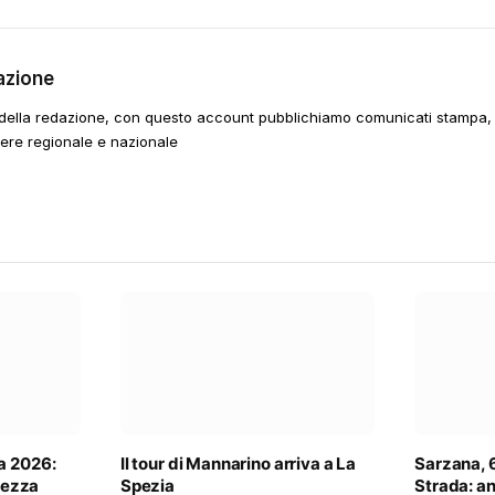
azione
della redazione, con questo account pubblichiamo comunicati stampa, e
tere regionale e nazionale
a 2026:
Il tour di Mannarino arriva a La
Sarzana, 6
rtezza
Spezia
Strada: an