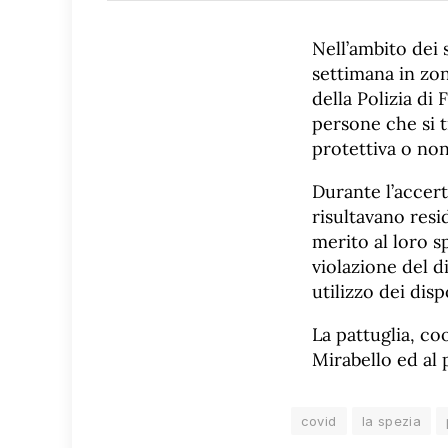
Nell’ambito dei 
settimana in zon
della Polizia di 
persone che si 
protettiva o no
Durante l’accert
risultavano resi
merito al loro 
violazione del d
utilizzo dei disp
La pattuglia, co
Mirabello ed al 
covid
la spezia