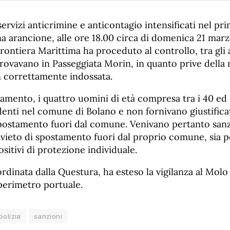
servizi anticrimine e anticontagio intensificati nel pr
a arancione, alle ore 18.00 circa di domenica 21 mar
Frontiera Marittima ha proceduto al controllo, tra gli a
trovavano in Passeggiata Morin, in quanto prive della
n correttamente indossata.
amento, i quattro uomini di età compresa tra i 40 ed 
denti nel comune di Bolano e non fornivano giustificat
spostamento fuori dal comune. Venivano pertanto sanzi
ivieto di spostamento fuori dal proprio comune, sia p
ositivi di protezione individuale.
ordinata dalla Questura, ha esteso la vigilanza al Molo 
perimetro portuale.
polizia
sanzioni