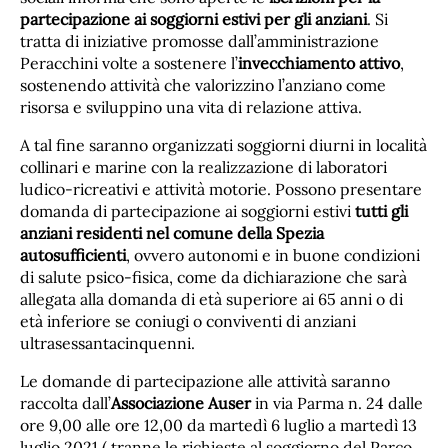
partecipazione ai soggiorni estivi per gli anziani
. Si
tratta di iniziative promosse dall’amministrazione
Peracchini volte a sostenere l’
invecchiamento attivo
,
sostenendo attività che valorizzino l’anziano come
risorsa e sviluppino una vita di relazione attiva.
A tal fine saranno organizzati soggiorni diurni in località
collinari e marine con la realizzazione di laboratori
ludico-ricreativi e attività motorie. Possono presentare
domanda di partecipazione ai soggiorni estivi
tutti gli
anziani residenti nel comune della Spezia
autosufficienti
, ovvero autonomi e in buone condizioni
di salute psico-fisica, come da dichiarazione che sarà
allegata alla domanda di età superiore ai 65 anni o di
età inferiore se coniugi o conviventi di anziani
ultrasessantacinquenni.
Le domande di partecipazione alle attività saranno
raccolta dall’
Associazione Auser
in via Parma n. 24 dalle
ore 9,00 alle ore 12,00 da martedì 6 luglio a martedì 13
luglio 2021 ( tranne le richieste al soggiorno del Parco