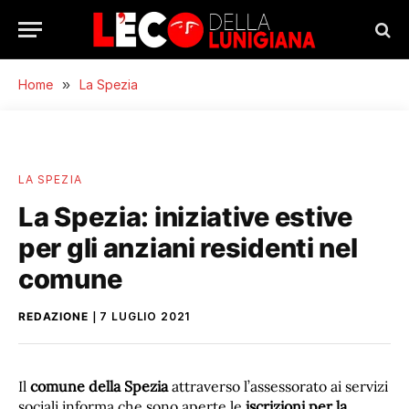
Home
»
La Spezia
LA SPEZIA
La Spezia: iniziative estive
per gli anziani residenti nel
comune
REDAZIONE
7 LUGLIO 2021
Il
comune della Spezia
attraverso l’assessorato ai servizi
sociali informa che sono aperte le
iscrizioni per la