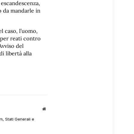
n escandescenza,
to da mandarle in
l caso, l’uomo,
per reati contro
Avviso del
 libertà alla
Sito
web
m, Stati Generali e