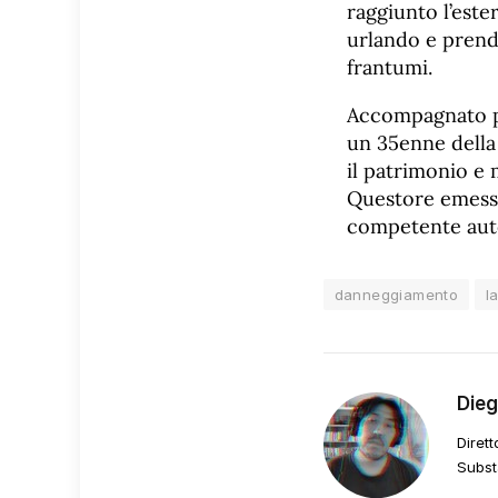
raggiunto l’est
urlando e prende
frantumi.
Accompagnato pre
un 35enne della
il patrimonio e 
Questore emesso 
competente auto
danneggiamento
l
Die
Dirett
Subst