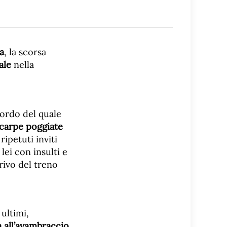
a
, la scorsa
ale
nella
bordo del quale
scarpe poggiate
ipetuti inviti
lei con insulti e
rrivo del treno
 ultimi,
a all’avambraccio