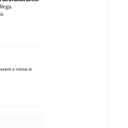
llega.
a.
venti e notizie di