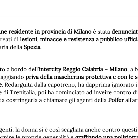
e residente in provincia di Milano
è stata
denunciat
 reati di
lesioni
,
minacce e resistenza a pubblico uffici
aria della
Spezia
.
to a bordo dell’
intercity Reggio Calabria – Milano
, a 
viaggiando
priva della mascherina protettiva e con le 
e
. Redarguita dalla capotreno, ha dapprima ignorato i r
 di Trenitalia, poi ha cominciato ad inveire contro di 
a costringerla a chiamare gli agenti della
Polfer
all’a
agenti, la donna si è così scagliata anche contro questi
fornire le proprie generalità e
graffiando una poliziott