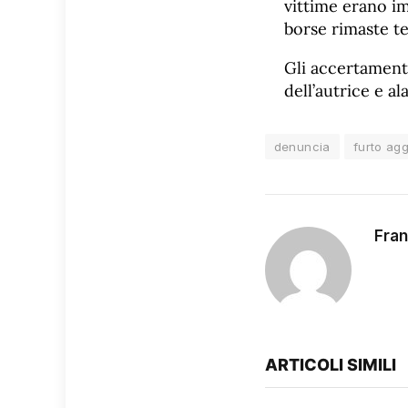
vittime erano im
borse rimaste t
Gli accertamenti
dell’autrice e al
denuncia
furto ag
Fran
ARTICOLI SIMILI