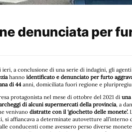
ne denunciata per fu
 ieri, a conclusione di una serie di indagini, gli agent
ezia
hanno
identificato e denunciato per furto aggrav
iana di 44
anni, domiciliata fuori regione e pluripregiu
resa protagonista nel mese di ottobre del 2021 di
una 
archeggi di alcuni supermercati della provincia
, a da
che venivano
distratte con il ‘giochetto delle monete’.
L
ti, si affiancava a determinate autovetture all’interno 
alle conducenti come avessero perso diverse monete