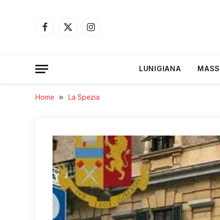
Facebook
X
Instagram
(Twitter)
LUNIGIANA
MASS
Home
»
La Spezia