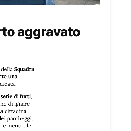
rto aggravato
i della
Squadra
ato una
dicata.
serie di furti
,
nno di ignare
a cittadina
dei parcheggi,
, e mentre le