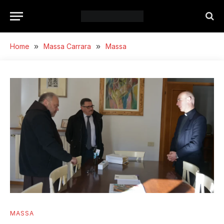
Home
»
Massa Carrara
»
Massa
MASSA