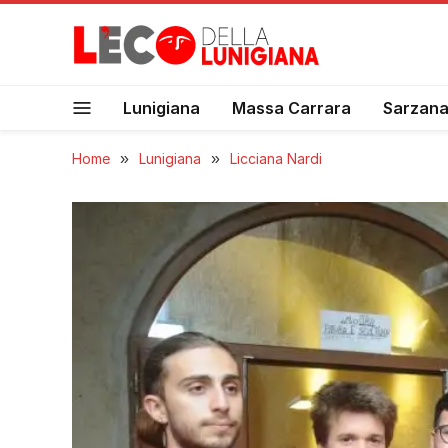
Lunigiana
Massa Carrara
Sarzan
Home
»
Lunigiana
»
Licciana Nardi