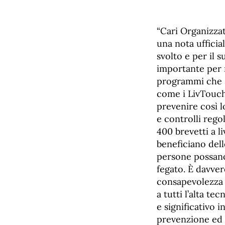
“Cari Organizzat
una nota ufficia
svolto e per il 
importante per 
programmi che si
come i LivTouch,
prevenire così l
e controlli rego
400 brevetti a l
beneficiano dell
persone possano 
fegato. È davver
consapevolezza d
a tutti l’alta t
e significativo 
prevenzione ed 