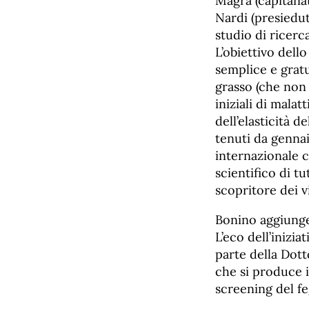
Magra (capitanat
Nardi (presiedut
studio di ricerc
L’obiettivo dell
semplice e grat
grasso (che non 
iniziali di mala
dell’elasticità d
tenuti da genna
internazionale 
scientifico di t
scopritore dei vi
Bonino aggiunge
L’eco dell’inizi
parte della Dot
che si produce i
screening del fe