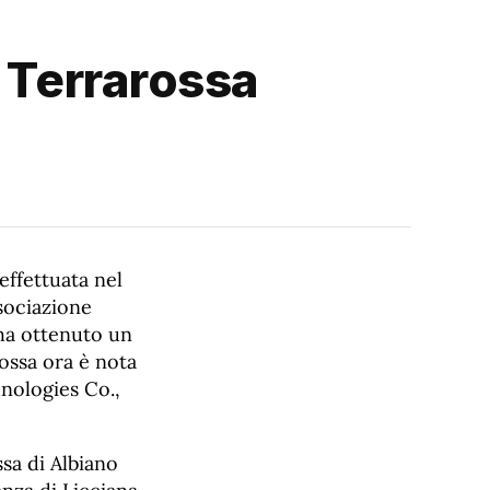
a Terrarossa
effettuata nel
ssociazione
 ha ottenuto un
ossa ora è nota
hnologies Co.,
ssa di Albiano