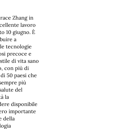
Grace Zhang in
cellente lavoro
to 10 giugno. È
buire a
le tecnologie
nosi precoce e
tile di vita sano
, con più di
 di 50 paesi che
 sempre più
salute del
à la
dere disponibile
vvero importante
e della
logia