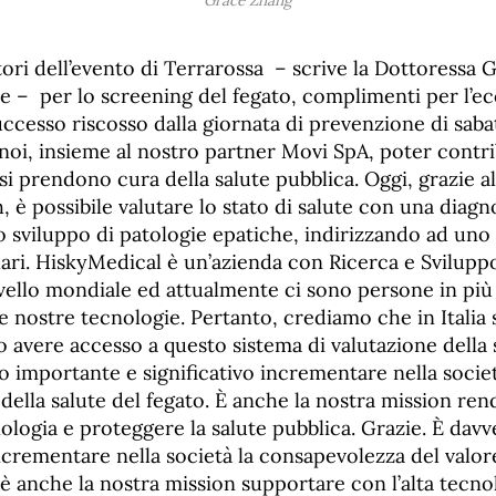
ori dell’evento di Terrarossa – scrive la Dottoressa 
le – per lo screening del fegato, complimenti per l’ec
successo riscosso dalla giornata di prevenzione di saba
noi, insieme al nostro partner Movi SpA, poter contri
 prendono cura della salute pubblica. Oggi, grazie al
 è possibile valutare lo stato di salute con una diag
o sviluppo di patologie epatiche, indirizzando ad uno s
lari. HiskyMedical è un’azienda con Ricerca e Sviluppo
ivello mondiale ed attualmente ci sono persone in più
e nostre tecnologie. Pertanto, crediamo che in Italia
avere accesso a questo sistema di valutazione della 
o importante e significativo incrementare nella societ
ella salute del fegato. È anche la nostra mission ren
ecnologia e proteggere la salute pubblica. Grazie. È da
incrementare nella società la consapevolezza del valor
è anche la nostra mission supportare con l’alta tecno