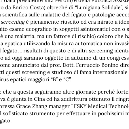
i dalla presidente Rita Peroni) e della Pubblica Assist
o da Enrico Costa) oltreché di “Lunigiana Solidale”, si
a scientifica sulle malattie del fegato e patologie acce
o
screening
è pienamente riuscito ed era mirato a iden
uito esame ecografico in soggetti asintomatici con o 
è una malattia, ma un fattore di rischio) coloro che 
ttia epatica utilizzando la misura automatica non invasi
el fegato. I risultati di questo e di altri screening iden
io ad oggi saranno oggetto in autunno di un congress
come annunciato dal prof. Dott. Ferruccio Bonino dir
utti questi screening e studioso di fama internazional
rus epatici maggiori “B” e “C”.
 che a questa seguiranno altre giornate perché forte
ativa è giunta in Cina ed ha addirittura ottenuto il rin
toressa Grace Zhang manager HISKY Medical Technolo
l sofisticato strumento per effettuare in pochissimi m
gato.