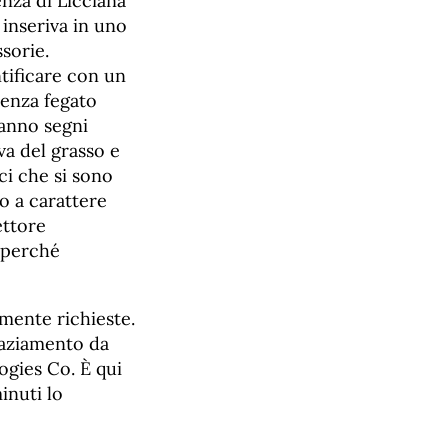
enza di Licciana
 inseriva in uno
ssorie.
tificare con un
senza fegato
hanno segni
va del grasso e
tici che si sono
o a carattere
ettore
e perché
mente richieste.
graziamento da
gies Co. È qui
inuti lo