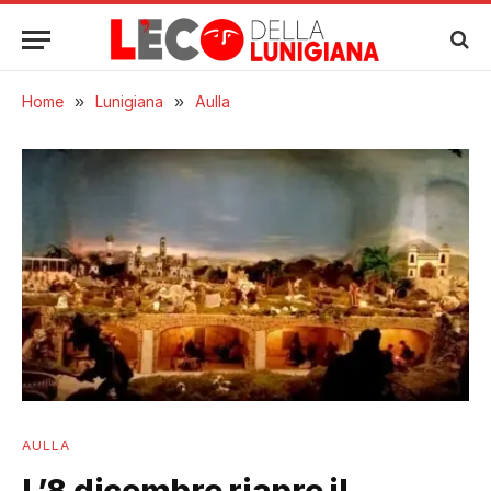
Home
»
Lunigiana
»
Aulla
AULLA
L’8 dicembre riapre il