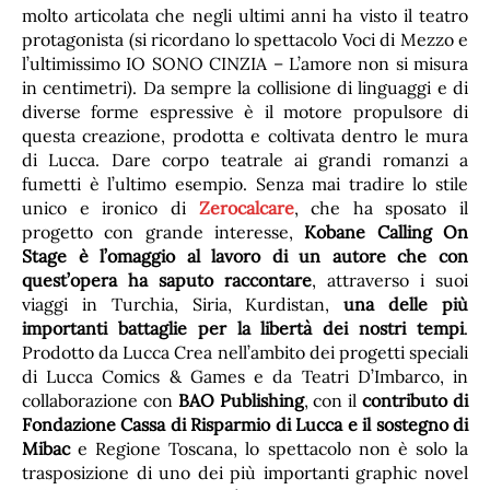
molto articolata che negli ultimi anni ha visto il teatro
protagonista (si ricordano lo spettacolo Voci di Mezzo e
l’ultimissimo IO SONO CINZIA – L’amore non si misura
in centimetri). Da sempre la collisione di linguaggi e di
diverse forme espressive è il motore propulsore di
questa creazione, prodotta e coltivata dentro le mura
di Lucca. Dare corpo teatrale ai grandi romanzi a
fumetti è l’ultimo esempio. Senza mai tradire lo stile
unico e ironico di
Zerocalcare
, che ha sposato il
progetto con grande interesse,
Kobane Calling On
Stage è l’omaggio al lavoro di un autore che con
quest’opera ha saputo raccontare
, attraverso i suoi
viaggi in Turchia, Siria, Kurdistan,
una delle più
importanti battaglie per la libertà dei nostri tempi
.
Prodotto da Lucca Crea nell’ambito dei progetti speciali
di Lucca Comics & Games e da Teatri D’Imbarco, in
collaborazione con
BAO Publishing
, con il
contributo di
Fondazione Cassa di Risparmio di Lucca e il sostegno di
Mibac
e Regione Toscana, lo spettacolo non è solo la
trasposizione di uno dei più importanti graphic novel