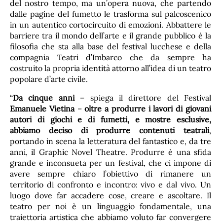
del nostro tempo, ma un’opera nuova, che partendo
dalle pagine del fumetto le trasforma sul palcoscenico
in un autentico cortocircuito di emozioni. Abbattere le
barriere tra il mondo dell’arte e il grande pubblico è la
filosofia che sta alla base del festival lucchese e della
compagnia Teatri d’Imbarco che da sempre ha
costruito la propria identità attorno all’idea di un teatro
popolare d’arte civile.
“
Da cinque anni
– spiega il direttore del Festival
Emanuele Vietina
–
oltre a produrre i lavori di giovani
autori di giochi e di fumetti, e mostre esclusive,
abbiamo deciso di produrre contenuti teatrali
,
portando in scena la letteratura del fantastico e, da tre
anni, il Graphic Novel Theatre. Produrre è una sfida
grande e inconsueta per un festival, che ci impone di
avere sempre chiaro l’obiettivo di rimanere un
territorio di confronto e incontro: vivo e dal vivo. Un
luogo dove far accadere cose, creare e ascoltare. Il
teatro per noi è un linguaggio fondamentale, una
traiettoria artistica che abbiamo voluto far convergere