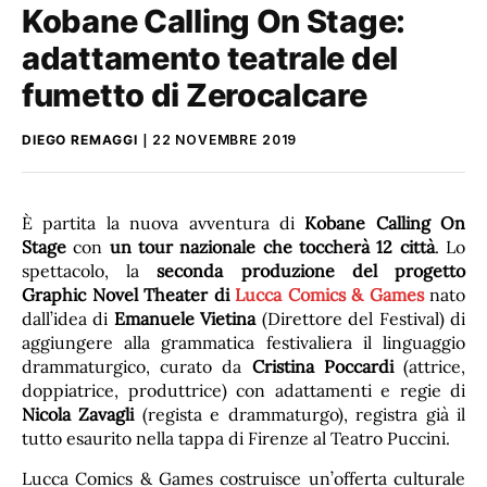
Kobane Calling On Stage:
adattamento teatrale del
fumetto di Zerocalcare
DIEGO REMAGGI
22 NOVEMBRE 2019
È partita la nuova avventura di
Kobane Calling On
Stage
con
un tour nazionale che toccherà 12 città
. Lo
spettacolo, la
seconda produzione del progetto
Graphic Novel Theater di
Lucca Comics & Games
nato
dall’idea di
Emanuele Vietina
(Direttore del Festival) di
aggiungere alla grammatica festivaliera il linguaggio
drammaturgico, curato da
Cristina Poccardi
(attrice,
doppiatrice, produttrice) con adattamenti e regie di
Nicola Zavagli
(regista e drammaturgo), registra già il
tutto esaurito nella tappa di Firenze al Teatro Puccini.
Lucca Comics & Games costruisce un’offerta culturale