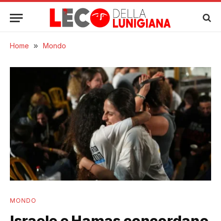
Home
»
Mondo
MONDO
Israele e Hamas concordano