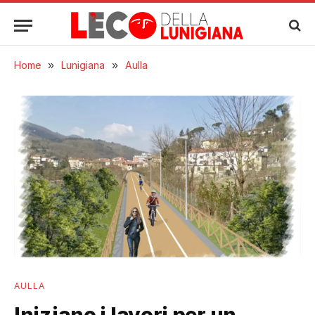
Home
»
Lunigiana
»
Aulla
AULLA
Iniziano i lavori per un