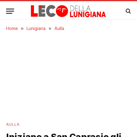
Home
»
Lunigiana
»
Aulla
AULLA
Iniziano a San Caprasio gli