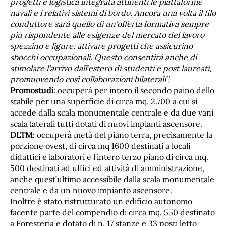
progetti e logistica integrata attinenti le piattaforme
navali e i relativi sistemi di bordo. Ancora una volta il filo
conduttore sarà quello di un’offerta formativa sempre
più rispondente alle esigenze del mercato del lavoro
spezzino e ligure: attivare progetti che assicurino
sbocchi occupazionali. Questo consentirà anche di
stimolare l’arrivo dall’estero di studenti e post laureati,
promuovendo così collaborazioni bilaterali”.
Promostudi
: occuperà per intero il secondo paino dello
stabile per una superficie di circa mq. 2.700 a cui si
accede dalla scala monumentale centrale e da due vani
scala laterali tutti dotati di nuovi impianti ascensore.
DLTM
: occuperà metà del piano terra, precisamente la
porzione ovest, di circa mq 1600 destinati a locali
didattici e laboratori e l’intero terzo piano di circa mq.
500 destinati ad uffici ed attività di amministrazione,
anche quest’ultimo accessibile dalla scala monumentale
centrale e da un nuovo impianto ascensore.
Inoltre è stato ristrutturato un edificio autonomo
facente parte del compendio di circa mq. 550 destinato
a Foresteria e dotato di n. 17 stanze e 33 posti letto