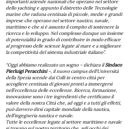
importanti aziende nazionali che operano nel settore
dello yachting e appunto il distretto delle Tecnologie
marine che raduna centinaia di piccole, medie e grandi
imprese che operano nel settore nautico, navale,
marittimo e che si è assunto il compito di sostenere la
ricerca e lo sviluppo. Nel complesso dunque un insieme
di potenzialità in grado di contribuire in modo efficace
al progresso delle scienze legate al mare e a migliorare
la competitività del sistema industriale italiano”.
“Oggi abbiamo realizzato un sogno – dichiara il
Sindaco
Pierluigi Peracchini
–, il nuovo campus dell’Università
della Spezia scende dai Colli in centro città per
accogliere centinaia di giovani pronti a immergersi
nell’eccellenza delle eccellenze. Ricerca, formazione,
innovazione sono i tre ingredienti che certificano il
valore della nostra Città che, ad oggi e a tutti gli effetti,
può davvero dirsi capitale mondiale della nautica,
dell’ingegneria nautica e navale.
Tutte le eccellenze legate al settore marittimo e navale
si trovano sul nostro territorio che, agli occhi dei