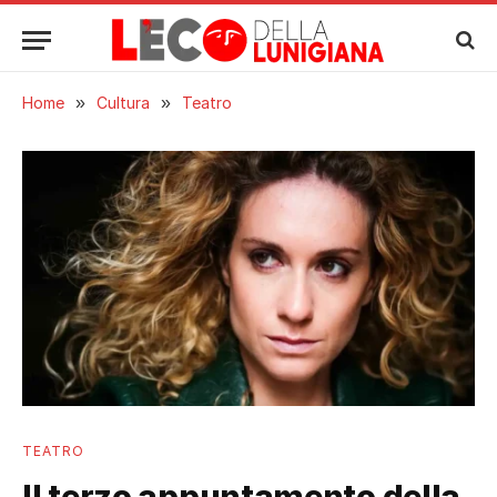
Home
»
Cultura
»
Teatro
TEATRO
Il terzo appuntamento della