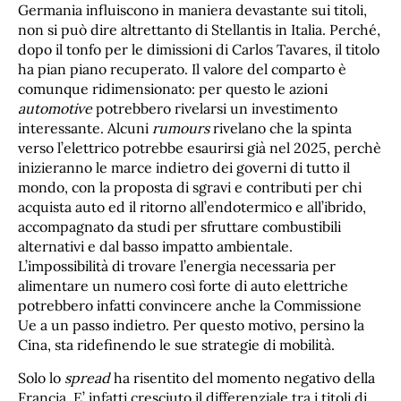
Germania influiscono in maniera devastante sui titoli,
non si può dire altrettanto di Stellantis in Italia. Perché,
dopo il tonfo per le dimissioni di Carlos Tavares, il titolo
ha pian piano recuperato. Il valore del comparto è
comunque ridimensionato: per questo le azioni
automotive
potrebbero rivelarsi un investimento
interessante. Alcuni
rumours
rivelano che la spinta
verso l’elettrico potrebbe esaurirsi già nel 2025, perchè
inizieranno le marce indietro dei governi di tutto il
mondo, con la proposta di sgravi e contributi per chi
acquista auto ed il ritorno all’endotermico e all’ibrido,
accompagnato da studi per sfruttare combustibili
alternativi e dal basso impatto ambientale.
L’impossibilità di trovare l’energia necessaria per
alimentare un numero così forte di auto elettriche
potrebbero infatti convincere anche la Commissione
Ue a un passo indietro. Per questo motivo, persino la
Cina, sta ridefinendo le sue strategie di mobilità.
Solo lo
spread
ha risentito del momento negativo della
Francia. E’ infatti cresciuto il differenziale tra i titoli di