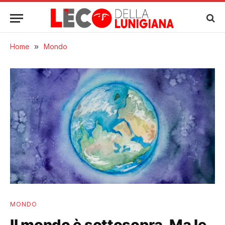
Home
»
Mondo
MONDO
Il mondo è sottosopra. Ma le