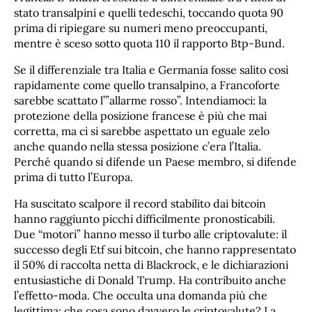
stato transalpini e quelli tedeschi, toccando quota 90
prima di ripiegare su numeri meno preoccupanti,
mentre è sceso sotto quota 110 il rapporto Btp-Bund.
Se il differenziale tra Italia e Germania fosse salito così
rapidamente come quello transalpino, a Francoforte
sarebbe scattato l’”allarme rosso”. Intendiamoci: la
protezione della posizione francese è più che mai
corretta, ma ci si sarebbe aspettato un eguale zelo
anche quando nella stessa posizione c’era l’Italia.
Perché quando si difende un Paese membro, si difende
prima di tutto l’Europa.
Ha suscitato scalpore il record stabilito dai bitcoin
hanno raggiunto picchi difficilmente pronosticabili.
Due “motori” hanno messo il turbo alle criptovalute: il
successo degli Etf sui bitcoin, che hanno rappresentato
il 50% di raccolta netta di Blackrock, e le dichiarazioni
entusiastiche di Donald Trump. Ha contribuito anche
l’effetto-moda. Che occulta una domanda più che
legittima: che cosa sono davvero le criptovalute? La