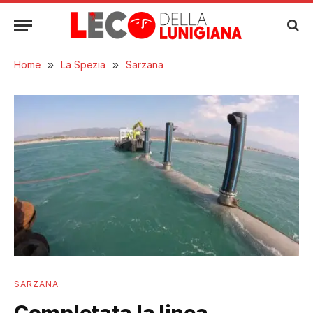
Home
»
La Spezia
»
Sarzana
SARZANA
Completata la linea