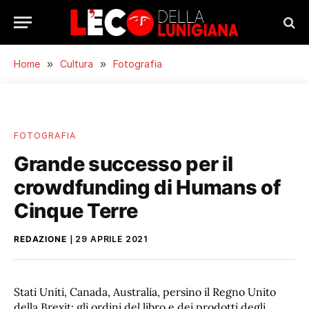
Home
»
Cultura
»
Fotografia
FOTOGRAFIA
Grande successo per il
crowdfunding di Humans of
Cinque Terre
REDAZIONE
29 APRILE 2021
Stati Uniti, Canada, Australia, persino il Regno Unito
della Brexit: gli ordini del libro e dei prodotti degli