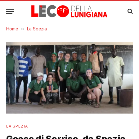
Home
»
La Spezia
LA SPEZIA
Gocce di Sorriso, da Spezia