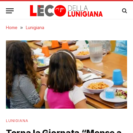
Home
»
Lunigiana
LUNIGIANA
Torna la Giornata “Mense a