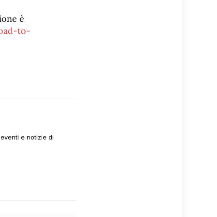
ione è
oad-to-
venti e notizie di