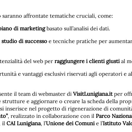
o saranno affrontate tematiche cruciali, come:
piano di marketing
basato sull’analisi dei dati.
i studio di successo
e tecniche pratiche per aumentar
otenzialità del web per
raggiungere i clienti giusti
al m
unità e vantaggi esclusivi riservati agli operatori e al
esente il team di webmaster di
VisitLunigiana.it
per off
e strutture e aggiornare o creare la scheda della propri
si inserisce nel progetto di rigenerazione di comuni
to”
, realizzato in collaborazione con il
Parco Naziona
, il
CAI Lunigiana
, l’
Unione dei Comuni
e l’
Istituto Va