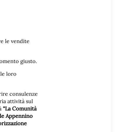
e le vendite
omento giusto.
le loro
rire consulenze
a attività sul
tà
“La Comunità
le Appennino
lorizzazione