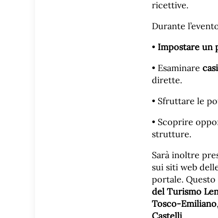
ricettive.
Durante l’event
•
Impostare un 
• Esaminare
cas
dirette.
• Sfruttare le p
• Scoprire opport
strutture.
Sarà inoltre pr
sui siti web dell
portale. Questo 
del Turismo Len
Tosco-Emiliano
Castelli
.