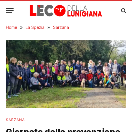
Home
»
La Spezia
»
Sarzana
SARZANA
Giornata della prevenzione