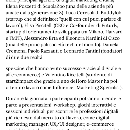
Elena Pozzetti di ScuolaZoo (una delle aziende più
amate dalla generazione Z), Luca Ceresoli di BuddyJob
(startup che si definisce: “quelli con cui puoi parlare di
lavoro”), Elisa Piscitelli (CEO e Co-founder di Futurly,
startup di orientamento sviluppata tra Milano, Harvard
e l’MIT), Alessandro Erta ed Eleonora Nardini di Cisco
(una delle principali società tech del mondo), Daniela
Cremona, Paolo Razzauti e Leonardo Fantini (fondatori
di due due realtà
spezzine che hanno avuto successo grazie al digitale e
all’e-commerce) e Valentino Riccitelli (studente di
start2impact che grazie a uno dei loro Master ha poi
ottenuto lavoro come Influencer Marketing Specialist).
Durante la giornata, i partecipanti potranno prendere
parte a presentazioni, workshop, giochi interattivi e
sessioni individuali per scoprire le professioni digitali
più richieste dal mercato del lavoro, come digital
marketing manager, UX/UI designer, e-commerce