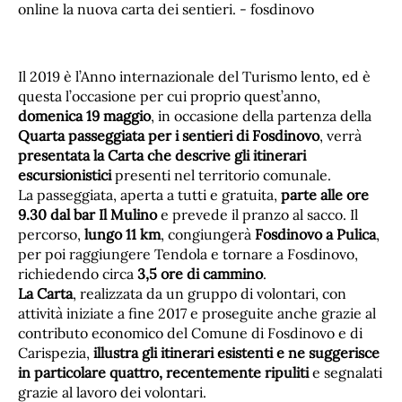
Il 2019 è l’Anno internazionale del Turismo lento, ed è
questa l’occasione per cui proprio quest’anno,
domenica 19 maggio
, in occasione della partenza della
Quarta passeggiata per i sentieri di Fosdinovo
, verrà
presentata la Carta che descrive gli itinerari
escursionistici
presenti nel territorio comunale.
La passeggiata, aperta a tutti e gratuita,
parte alle ore
9.30 dal bar Il Mulino
e prevede il pranzo al sacco. Il
percorso,
lungo 11 km
, congiungerà
Fosdinovo a Pulica
,
per poi raggiungere Tendola e tornare a Fosdinovo,
richiedendo circa
3,5 ore di cammino
.
La Carta
, realizzata da un gruppo di volontari, con
attività iniziate a fine 2017 e proseguite anche grazie al
contributo economico del Comune di Fosdinovo e di
Carispezia,
illustra gli itinerari esistenti e ne suggerisce
in particolare quattro, recentemente ripuliti
e segnalati
grazie al lavoro dei volontari.