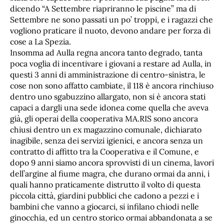
dicendo “A Settembre riapriranno le piscine” ma di
Settembre ne sono passati un po’ troppi, e i ragazzi che
vogliono praticare il nuoto, devono andare per forza di
cose a La Spezia.
Insomma ad Aulla regna ancora tanto degrado, tanta
poca voglia di incentivare i giovani a restare ad Aulla, in
questi 3 anni di amministrazione di centro-sinistra, le
cose non sono affatto cambiate, il 118 è ancora rinchiuso
dentro uno sgabuzzino allargato, non si è ancora stati
capaci a dargli una sede idonea come quella che aveva
già, gli operai della cooperativa MA.RIS sono ancora
chiusi dentro un ex magazzino comunale, dichiarato
inagibile, senza dei servizi igienici, e ancora senza un
contratto di affitto tra la Cooperativa e il Comune, e
dopo 9 anni siamo ancora sprovvisti di un cinema, lavori
dell’argine al fiume magra, che durano ormai da anni, i
quali hanno praticamente distrutto il volto di questa
piccola città, giardini pubblici che cadono a pezzi e i
bambini che vanno a giocarci, si infilano chiodi nelle
ginocchia, ed un centro storico ormai abbandonata a se