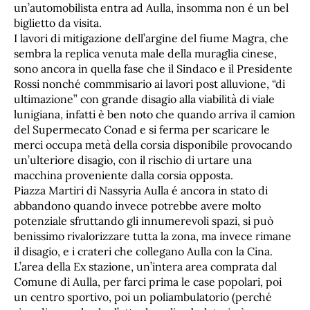
un’automobilista entra ad Aulla, insomma non é un bel
biglietto da visita.
I lavori di mitigazione dell’argine del fiume Magra, che
sembra la replica venuta male della muraglia cinese,
sono ancora in quella fase che il Sindaco e il Presidente
Rossi nonché commmisario ai lavori post alluvione, “di
ultimazione” con grande disagio alla viabilità di viale
lunigiana, infatti è ben noto che quando arriva il camion
del Supermecato Conad e si ferma per scaricare le
merci occupa metà della corsia disponibile provocando
un’ulteriore disagio, con il rischio di urtare una
macchina proveniente dalla corsia opposta.
Piazza Martiri di Nassyria Aulla é ancora in stato di
abbandono quando invece potrebbe avere molto
potenziale sfruttando gli innumerevoli spazi, si può
benissimo rivalorizzare tutta la zona, ma invece rimane
il disagio, e i crateri che collegano Aulla con la Cina.
L’area della Ex stazione, un’intera area comprata dal
Comune di Aulla, per farci prima le case popolari, poi
un centro sportivo, poi un poliambulatorio (perché