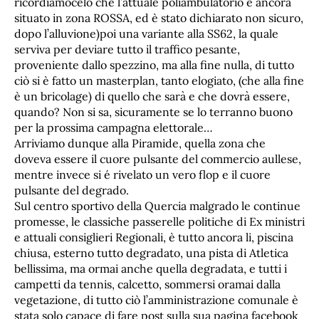
ricordiamocelo che l’attuale poliambulatorio è ancora
situato in zona ROSSA, ed è stato dichiarato non sicuro,
dopo l’alluvione)poi una variante alla SS62, la quale
serviva per deviare tutto il traffico pesante,
proveniente dallo spezzino, ma alla fine nulla, di tutto
ciò si è fatto un masterplan, tanto elogiato, (che alla fine
è un bricolage) di quello che sarà e che dovrà essere,
quando? Non si sa, sicuramente se lo terranno buono
per la prossima campagna elettorale…
Arriviamo dunque alla Piramide, quella zona che
doveva essere il cuore pulsante del commercio aullese,
mentre invece si é rivelato un vero flop e il cuore
pulsante del degrado.
Sul centro sportivo della Quercia malgrado le continue
promesse, le classiche passerelle politiche di Ex ministri
e attuali consiglieri Regionali, è tutto ancora li, piscina
chiusa, esterno tutto degradato, una pista di Atletica
bellissima, ma ormai anche quella degradata, e tutti i
campetti da tennis, calcetto, sommersi oramai dalla
vegetazione, di tutto ciò l’amministrazione comunale è
stata solo capace di fare post sulla sua pagina facebook