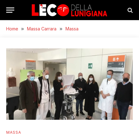
Home
»
Massa Carrara
»
Massa
MASSA