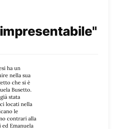
 è impresentabile"
esi ha un
ire nella sua
etto che si è
nuela Busetto.
già stata
i locati nella
icano le
o contrari alla
i ed Emanuela