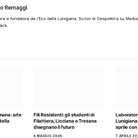
go Remaggi
ore e fondatore de l'Eco della Lunigiana. Scrivo di Geopolitica su Mediu
ack.
nana: arte
Fili Resistenti: gli studenti di
Laboratori
della
Filattiera, Licciana e Tresana
Lunigiana
disegnano il futuro
aprile con
6 MAGGIO 2026
7 APRILE 20