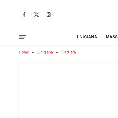
Facebook
X
Instagram
(Twitter)
LUNIGIANA
MASS
Home
»
Lunigiana
»
FIlattiera