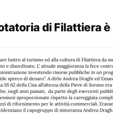
otatoria di Filattiera
are lustro al turismo ed alla cultura di Filattiera da m
to e disordinato. L’ attuale maggioranza la fece costru
nistrazione investendo risorse pubbliche in un prog
utile spreco di denaro”. A dirlo Andrea Draghi ed Ema
la SS 62 della Cisa all’altezza della Pieve di Sorano era 
he, negli anni passati,
da parte degli esercenti pubblic
mensioni sproporzionate rispetto la carreggiata compl
i di rifornimento per le attività commerciali. Eravam
videnziano il capogruppo di minoranza Andrea Dragh