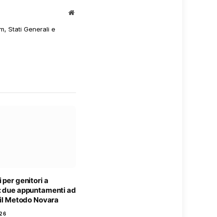
Sito
web
m, Stati Generali e
 per genitori a
: due appuntamenti ad
 il Metodo Novara
26