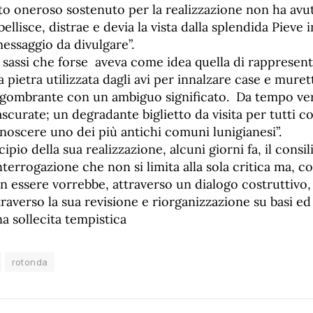
sto oneroso sostenuto per la realizzazione non ha avu
ellisce, distrae e devia la vista dalla splendida Pieve i
essaggio da divulgare”.
sassi che forse
aveva come idea quella di rappresenta
a pietra utilizzata dagli avi per innalzare case e muret
ngombrante con un ambiguo significato.
Da tempo ve
ascurate; un degradante biglietto da visita per tutti c
noscere uno dei più antichi comuni lunigianesi”.
cipio della sua realizzazione, alcuni giorni fa, il consi
terrogazione che non si limita alla sola critica ma, c
n essere vorrebbe, attraverso un dialogo costruttivo
ttraverso la sua revisione e riorganizzazione su basi e
a sollecita tempistica
rotonda