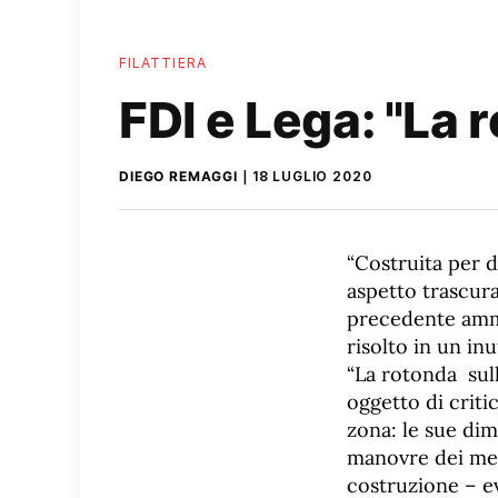
FILATTIERA
FDI e Lega: "La r
DIEGO REMAGGI
18 LUGLIO 2020
“Costruita per d
aspetto trascura
precedente ammi
risolto in un in
“La rotonda
sul
oggetto di critic
zona: le sue di
manovre dei mezz
costruzione – e