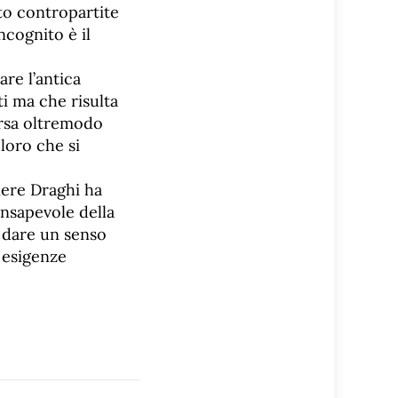
to contropartite
ncognito è il
re l’antica
ti ma che risulta
rsa oltremodo
oloro che si
liere Draghi ha
onsapevole della
, dare un senso
d esigenze