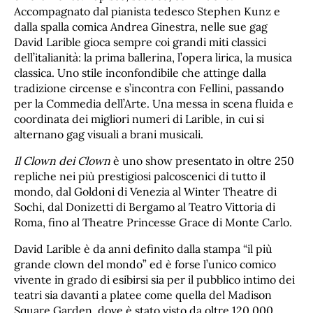
Accompagnato dal pianista tedesco Stephen Kunz e
dalla spalla comica Andrea Ginestra, nelle sue gag
David Larible gioca sempre coi grandi miti classici
dell’italianità: la prima ballerina, l’opera lirica, la musica
classica. Uno stile inconfondibile che attinge dalla
tradizione circense e s’incontra con Fellini, passando
per la Commedia dell’Arte. Una messa in scena fluida e
coordinata dei migliori numeri di Larible, in cui si
alternano gag visuali a brani musicali.
Il Clown dei Clown
è uno show presentato in oltre 250
repliche nei più prestigiosi palcoscenici di tutto il
mondo, dal Goldoni di Venezia al Winter Theatre di
Sochi, dal Donizetti di Bergamo al Teatro Vittoria di
Roma, fino al Theatre Princesse Grace di Monte Carlo.
David Larible è da anni definito dalla stampa “il più
grande clown del mondo” ed è forse l’unico comico
vivente in grado di esibirsi sia per il pubblico intimo dei
teatri sia davanti a platee come quella del Madison
Square Garden, dove è stato visto da oltre 120.000