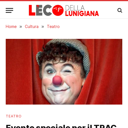
Home
»
Cultura
»
Teatro
TEATRO
Evento speciale per il TRAC