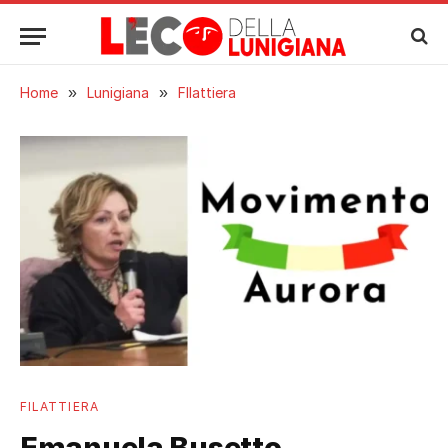
Home
»
Lunigiana
»
FIlattiera
FILATTIERA
Emanuela Busetto