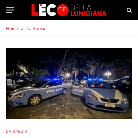
Home
»
La Spezia
LA SPEZIA